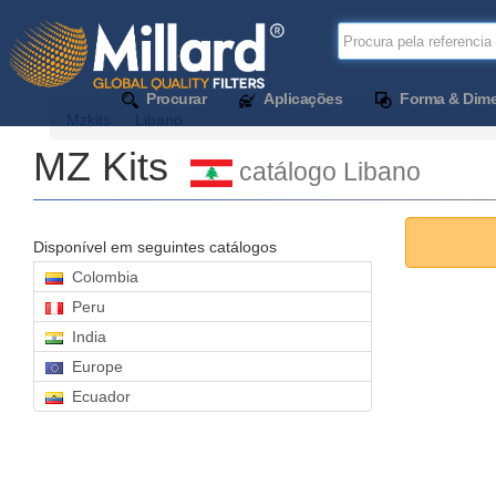
Procurar
Aplicações
Forma & Dim
Mzkits
Libano
MZ Kits
catálogo Libano
Disponível em seguintes catálogos
Colombia
Peru
India
Europe
Ecuador