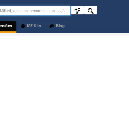
ensões
MZ Kits
Blog